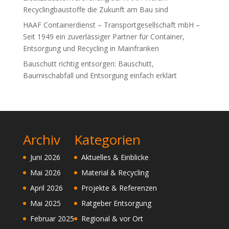
Recyclingbaustoffe die Zukunft am Bau sind
HAAF Containerdienst – Transportgesellschaft mbH –
Seit 1949 ein zuverlässiger Partner für Container,
Entsorgung und Recycling in Mainfranken
Bauschutt richtig entsorgen: Bauschutt,
Baumischabfall und Entsorgung einfach erklärt
Archiv
Kategorien
Juni 2026
Aktuelles & Einblicke
Mai 2026
Material & Recycling
April 2026
Projekte & Referenzen
Mai 2025
Ratgeber Entsorgung
Februar 2025
Regional & vor Ort