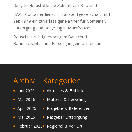
Recyclingbaustoffe die Zukunft am Bau sind
HAAF Containerdienst – Transportgesellschaft mbH –
Seit 1949 ein zuverlässiger Partner für Container,
Entsorgung und Recycling in Mainfranken
Bauschutt richtig entsorgen: Bauschutt,
Baumischabfall und Entsorgung einfach erklärt
Archiv
Kategorien
Juni 2026
Aktuelles & Einblicke
Mai 2026
Material & Recycling
April 2026
Projekte & Referenzen
Mai 2025
Ratgeber Entsorgung
Februar 2025
Regional & vor Ort